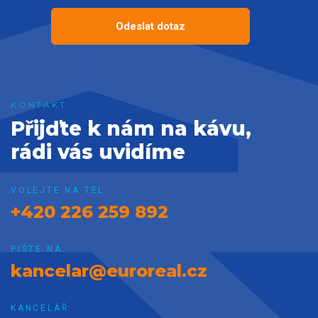
Odeslat dotaz
Přijďte k nám na kávu,
rádi vás uvidíme
VOLEJTE NA TEL.:
+420 226 259 892
PIŠTE NA:
kancelar@euroreal.cz
KANCELÁŘ: