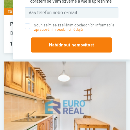
obratem se Vám ozveme a vše si upřesníme.
EXKLUZIVNĚ
Prodej domu, 125 m²
Souhlasím se zasíláním obchodních informací a
zpracováním osobních údajů
Bavoryně, Beroun
12 200 000 Kč
(za nemovitost)
Nabídnout nemovitost