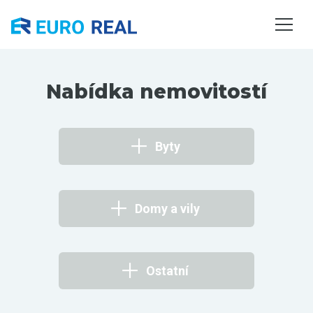
NEMOVITOSTI
SLUŽBY
O NÁS
Nabídka nemovitostí
KONTAKTY
Byty
Domy a vily
Ostatní