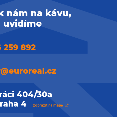
 k nám na kávu,
s uvidíme
:
 259 892
r@euroreal.cz
ráci 404/30a
Praha 4
zobrazit na mapě