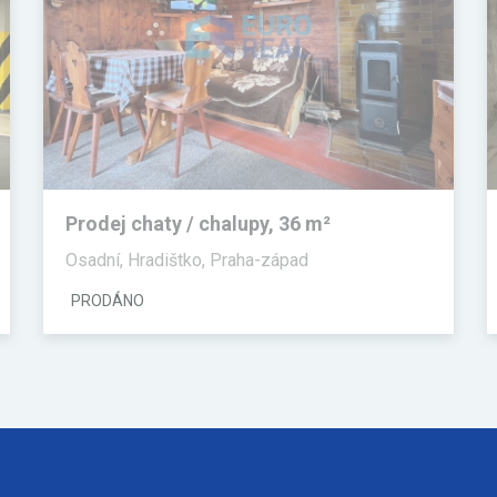
Prodej chaty / chalupy, 36 m²
Osadní, Hradištko, Praha-západ
PRODÁNO