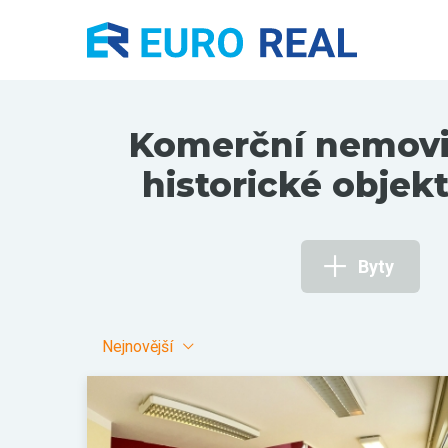
Komerční nemovito
historické objek
Byty
Nejnovější