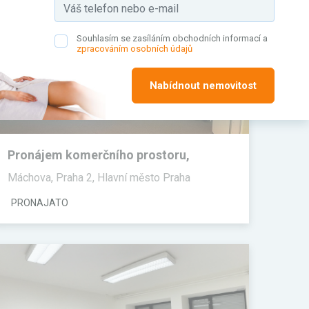
Souhlasím se zasíláním obchodních informací a
zpracováním osobních údajů
Nabídnout nemovitost
Pronájem komerčního prostoru,
Kanceláře, 30 m²
Máchova, Praha 2, Hlavní město Praha
PRONAJATO