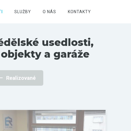
I
SLUŽBY
O NÁS
KONTAKTY
ědělské usedlosti,
 objekty a garáže
Realizované