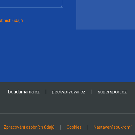
bních údajů
boudamama.cz
peckypivovar.cz
supersport.cz
Zpracování osobních údajů
Cookies
Nastavení soukromí