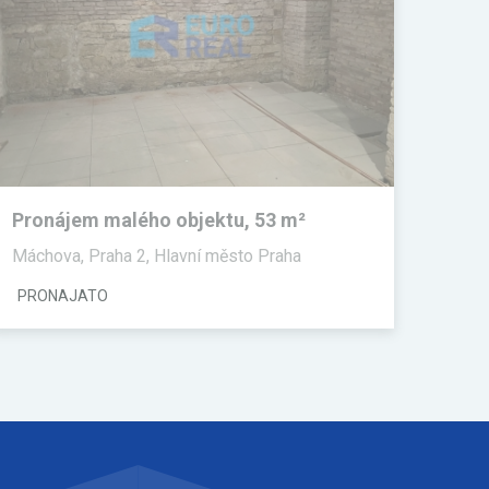
Pronájem malého objektu, 53 m²
Máchova, Praha 2, Hlavní město Praha
PRONAJATO