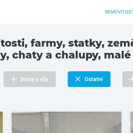
NEMOVITOST
sti, farmy, statky, zem
ty, chaty a chalupy, malé
Domy a vily
Ostatní