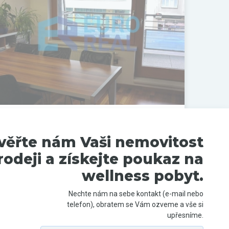
Pronájem komerčního prostoru,
Kanceláře, 100 m²
Na Pankráci, Praha 4, Hlavní město Praha
věřte nám Vaši nemovitost
rodeji a získejte poukaz na
PRONAJATO
wellness pobyt.
Nechte nám na sebe kontakt (e-mail nebo
telefon), obratem se Vám ozveme a vše si
upřesníme.