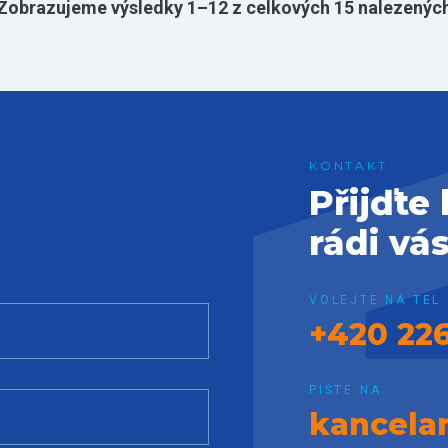
Zobrazujeme výsledky 1–12 z celkových 15 nalezenýc
Přijďte
rádi vá
VOLEJTE NA TEL.
+420 226
PIŠTE NA:
kancela