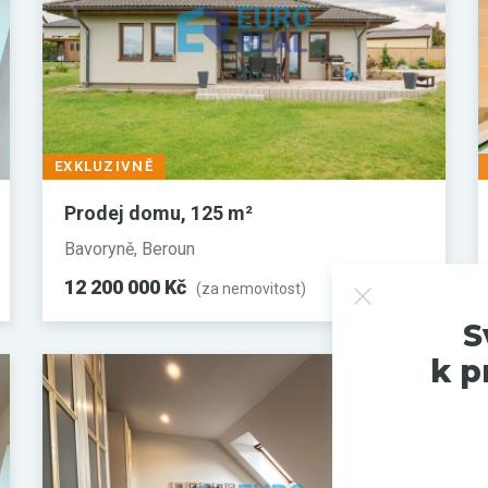
EXKLUZIVNĚ
Prodej domu, 125 m²
Bavoryně, Beroun
12 200 000 Kč
(za nemovitost)
S
k p