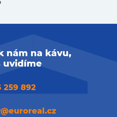
h
 k nám na kávu,
s uvidíme
:
 259 892
r@euroreal.cz