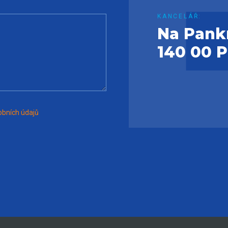
KANCELÁŘ:
Na Pank
140 00 
bních údajů