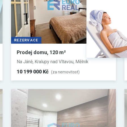
REZERVACE
Prodej domu, 120 m²
Na Jáně, Kralupy nad Vltavou, Mělník
10 199 000 Kč
(za nemovitost)