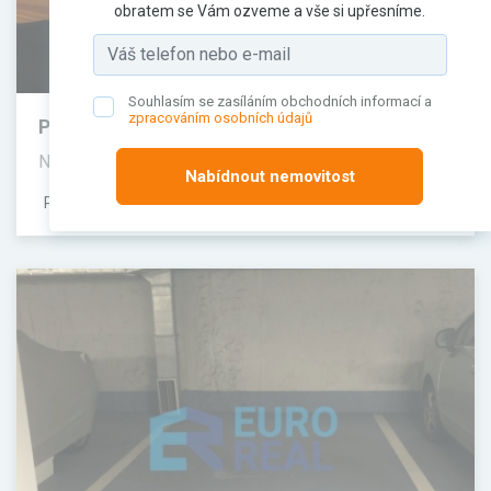
obratem se Vám ozveme a vše si upřesníme.
Souhlasím se zasíláním obchodních informací a
zpracováním osobních údajů
Pronájem komerčního prostoru, Kanceláře,
100 m²
Na Pankráci, Praha 4, Hlavní město Praha
Nabídnout nemovitost
PRONAJATO