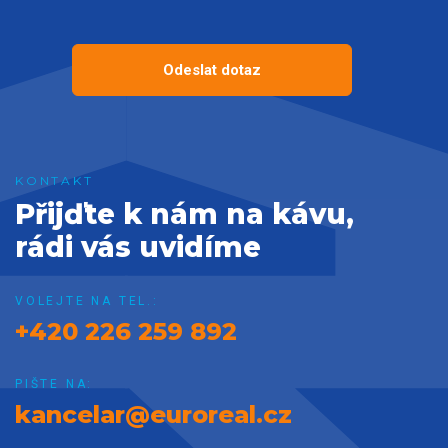
Odeslat dotaz
Přijďte k nám na kávu,
rádi vás uvidíme
VOLEJTE NA TEL.:
+420 226 259 892
PIŠTE NA:
kancelar@euroreal.cz