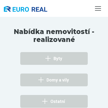
NEMOVITOSTI
SLUŽBY
O NÁS
Nabídka nemovitostí -
KONTAKTY
realizované
Byty
Domy a vily
Ostatní