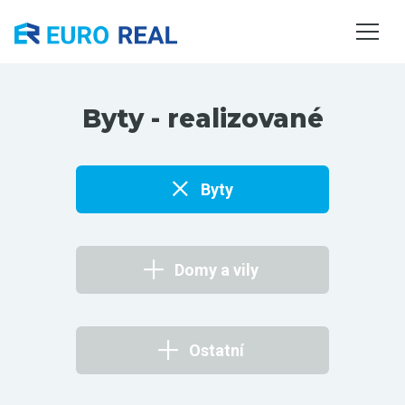
NEMOVITOSTI
SLUŽBY
O NÁS
Byty - realizované
KONTAKTY
Byty
Domy a vily
Ostatní