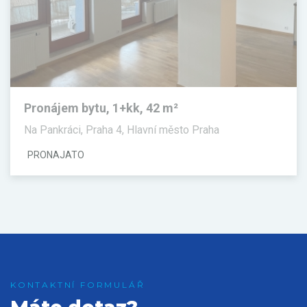
Pronájem bytu, 1+kk, 42 m²
Na Pankráci, Praha 4, Hlavní město Praha
PRONAJATO