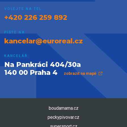
VOLEJTE NA TEL.:
+420 226 259 892
PIŠTE NA:
kancelar@euroreal.cz
KANCELÁŘ:
Na Pankráci 404/30a
140 00 Praha 4
zobrazit na mapě
boudamama.cz
peckypivovar.cz
supersport.cz