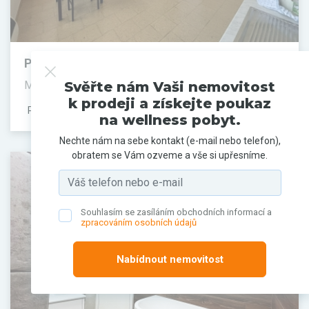
Pronájem bytu, 1+1, 42 m²
Marie Cibulkové, Praha 4, Hlavní město Praha
Svěřte nám Vaši nemovitost
k prodeji a získejte poukaz
PRONAJATO
na wellness pobyt.
Nechte nám na sebe kontakt (e-mail nebo telefon),
obratem se Vám ozveme a vše si upřesníme.
Souhlasím se zasíláním obchodních informací a
zpracováním osobních údajů
Nabídnout nemovitost