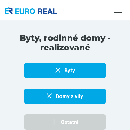
NEMOVITOSTI
SLUŽBY
O NÁS
Byty, rodinné domy -
KONTAKTY
realizované
Byty
Domy a vily
Ostatní