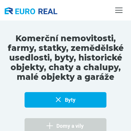
NEMOVITOSTI
SLUŽBY
O NÁS
Komerční nemovitosti,
KONTAKTY
farmy, statky, zemědělské
usedlosti, byty, historické
objekty, chaty a chalupy,
malé objekty a garáže
Byty
Domy a vily