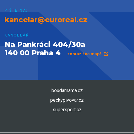
PIŠTE NA:
kancelar@euroreal.cz
KANCELÁŘ:
Na Pankráci 404/30a
140 00 Praha 4
zobrazit na mapě
boudamama.cz
peckypivovar.cz
supersport.cz