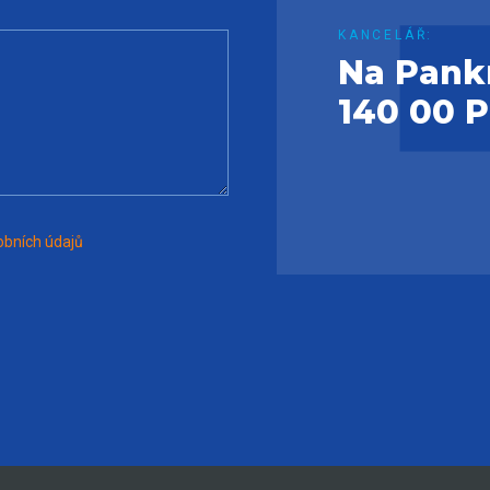
KANCELÁŘ:
Na Pank
140 00 
bních údajů