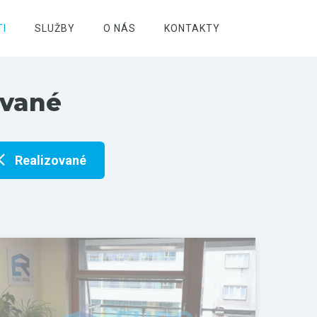
I
SLUŽBY
O NÁS
KONTAKTY
ované
Realizované