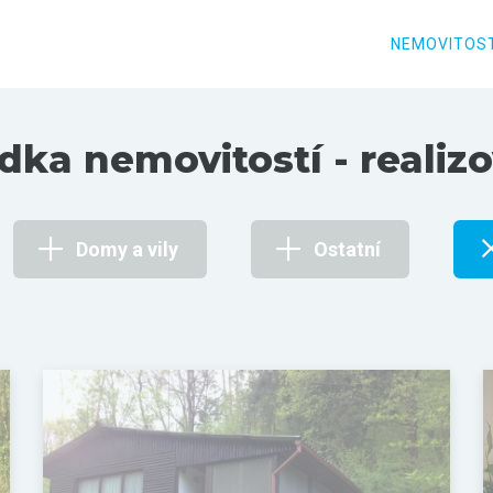
NEMOVITOST
dka nemovitostí - realiz
Domy a vily
Ostatní