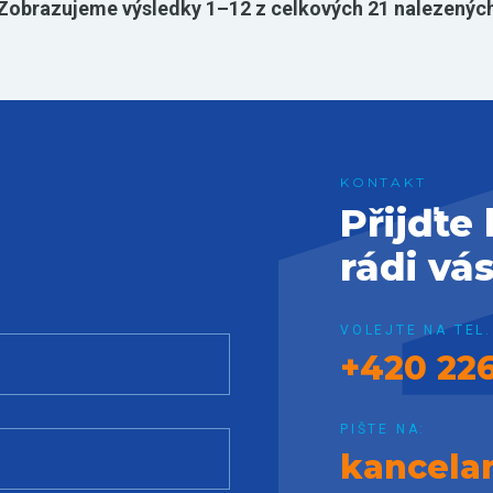
Zobrazujeme výsledky 1–12 z celkových 21 nalezenýc
Přijďte
rádi vá
VOLEJTE NA TEL.
+420 226
PIŠTE NA:
kancela