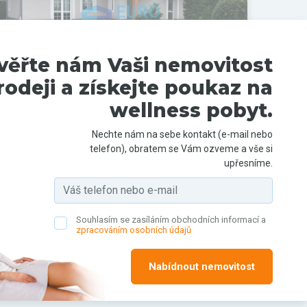
věřte nám Vaši nemovitost
rodeji a získejte poukaz na
wellness pobyt.
Prodej domu, 245 m²
Nechte nám na sebe kontakt (e-mail nebo
telefon), obratem se Vám ozveme a vše si
Luční, Vestec, Praha-západ
upřesníme.
PRODÁNO
Souhlasím se zasíláním obchodních informací a
zpracováním osobních údajů
Nabídnout nemovitost