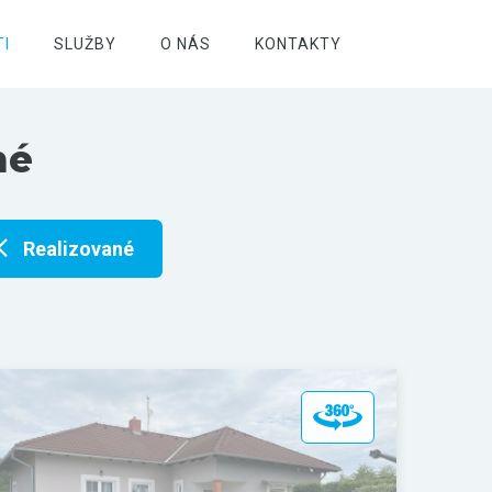
I
SLUŽBY
O NÁS
KONTAKTY
né
Realizované