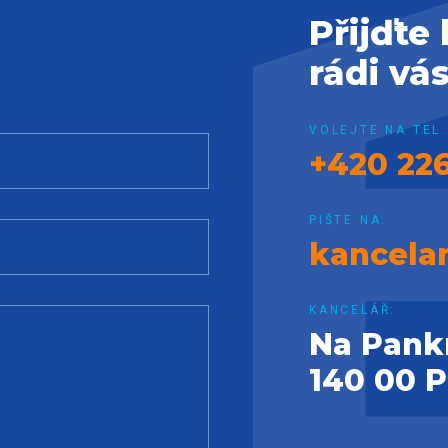
Přijďte
rádi vá
VOLEJTE NA TEL.
+420 226
PIŠTE NA:
kancela
KANCELÁŘ:
Na Pank
140 00 