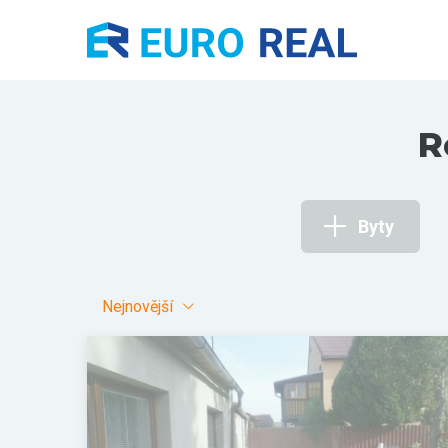
R
Byty
Nejnovější