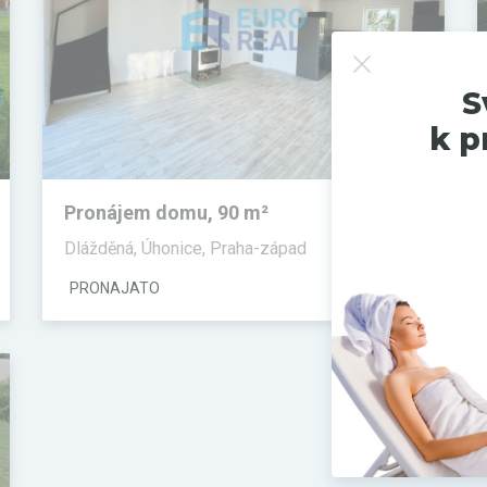
S
k p
Pronájem domu, 90 m²
Dlážděná, Úhonice, Praha-západ
PRONAJATO