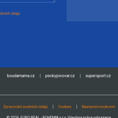
bních údajů
boudamama.cz
peckypivovar.cz
supersport.cz
Zpracování osobních údajů
Cookies
Nastavení soukromí
© 2026, EURO REAL - BOHEMIA s.r.o. Všechna práva vyhrazena.