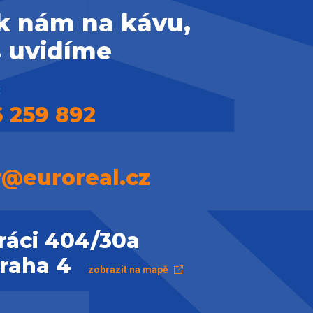
 k nám na kávu,
s uvidíme
:
 259 892
r@euroreal.cz
ráci 404/30a
Praha 4
zobrazit na mapě