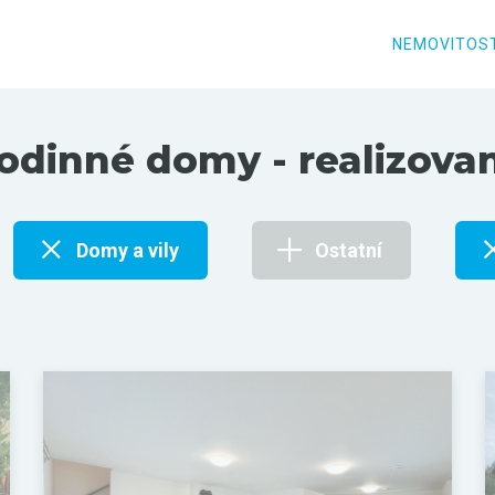
NEMOVITOST
odinné domy - realizova
Domy a vily
Ostatní