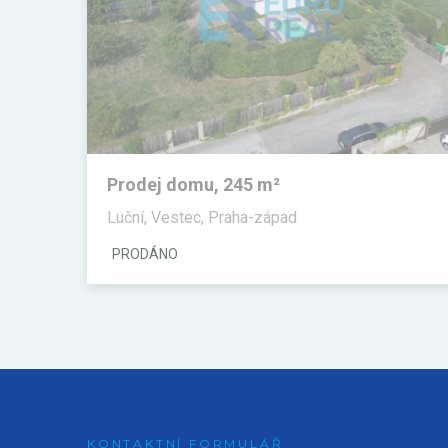
Prodej domu, 245 m²
Luční, Vestec, Praha-západ
PRODÁNO