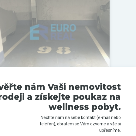
Pronájem malého objektu, 13 m²
věřte nám Vaši nemovitost
Praha 4, Hlavní město Praha
rodeji a získejte poukaz na
wellness pobyt.
PRONAJATO
Nechte nám na sebe kontakt (e-mail nebo
telefon), obratem se Vám ozveme a vše si
upřesníme.