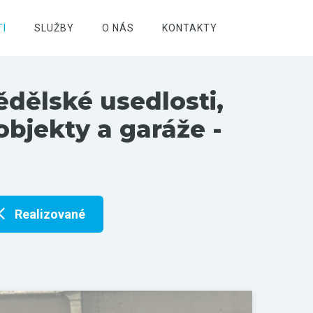
I
SLUŽBY
O NÁS
KONTAKTY
ědělské usedlosti,
objekty a garáže -
Realizované