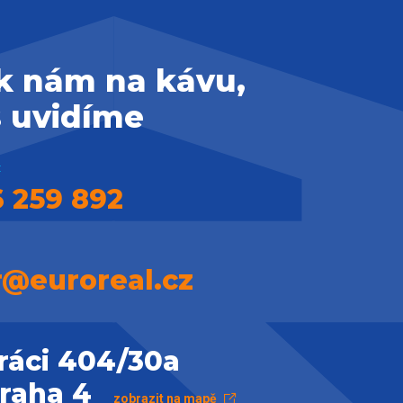
 k nám na kávu,
s uvidíme
:
 259 892
r@euroreal.cz
ráci 404/30a
Praha 4
zobrazit na mapě