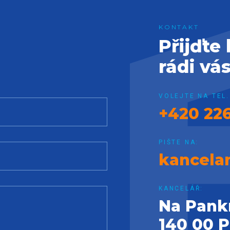
Přijďte
rádi vá
VOLEJTE NA TEL.
+420 226
PIŠTE NA:
kancela
KANCELÁŘ:
Na Pank
140 00 