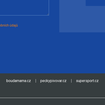
bních údajů
boudamama.cz
peckypivovar.cz
supersport.cz