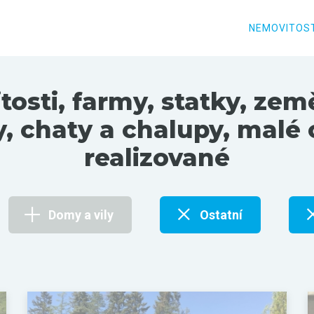
NEMOVITOST
sti, farmy, statky, zem
y, chaty a chalupy, malé 
realizované
Domy a vily
Ostatní