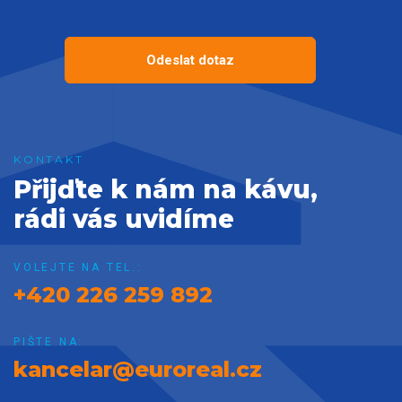
Odeslat dotaz
Přijďte k nám na kávu,
rádi vás uvidíme
VOLEJTE NA TEL.:
+420 226 259 892
PIŠTE NA:
kancelar@euroreal.cz