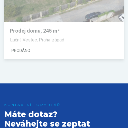
Prodej domu, 245 m²
Luční, Vestec, Praha-západ
PRODÁNO
Máte dotaz?
Neváhejte se zeptat