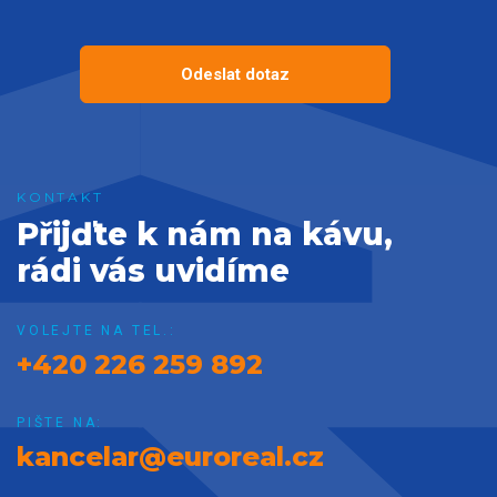
Odeslat dotaz
Přijďte k nám na kávu,
rádi vás uvidíme
VOLEJTE NA TEL.:
+420 226 259 892
PIŠTE NA:
kancelar@euroreal.cz