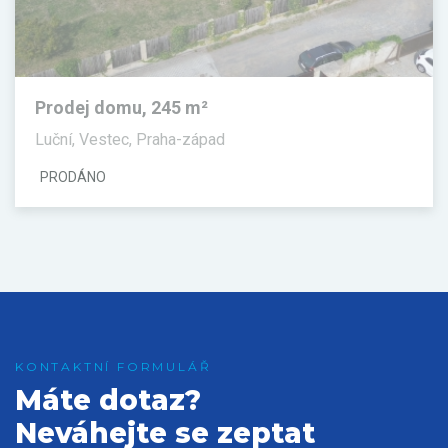
Prodej domu, 245 m²
Luční, Vestec, Praha-západ
PRODÁNO
Máte dotaz?
Neváhejte se zeptat