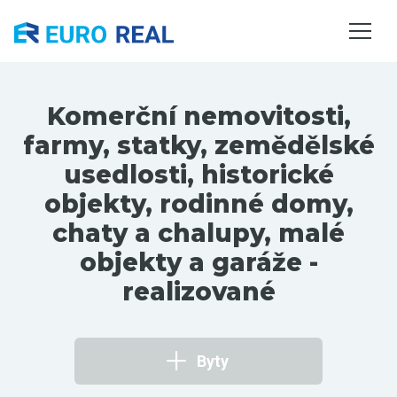
NEMOVITOSTI
SLUŽBY
O NÁS
Komerční nemovitosti,
KONTAKTY
farmy, statky, zemědělské
usedlosti, historické
objekty, rodinné domy,
chaty a chalupy, malé
objekty a garáže -
realizované
Byty