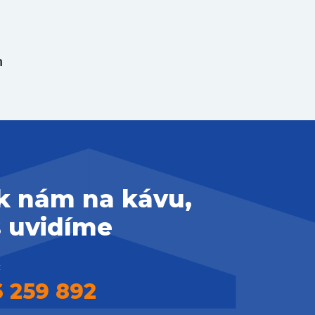
h
 k nám na kávu,
s uvidíme
:
 259 892