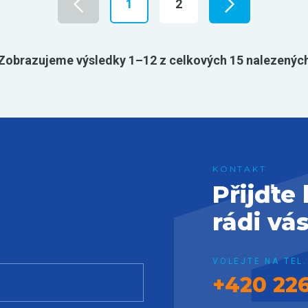
1
2
Zobrazujeme výsledky 1–12 z celkových 15 nalezenýc
Přijďte
rádi vá
VOLEJTE NA TEL.
+420 226