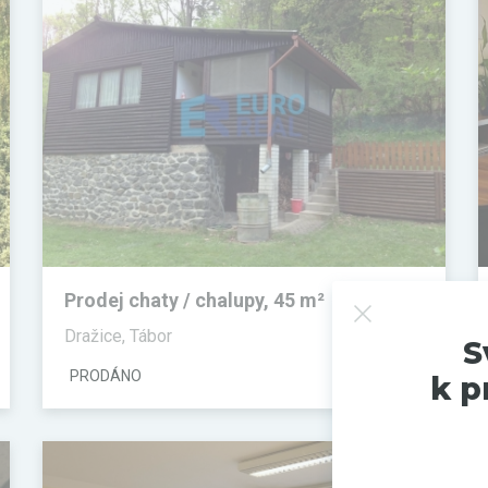
Prodej chaty / chalupy, 45 m²
Dražice, Tábor
S
PRODÁNO
k p