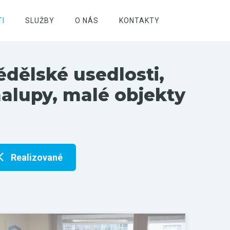
I
SLUŽBY
O NÁS
KONTAKTY
ědělské usedlosti,
halupy, malé objekty
Realizované