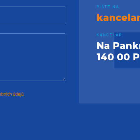
PIŠTE NA:
kancela
KANCELÁŘ:
Na Pank
140 00 
bních údajů