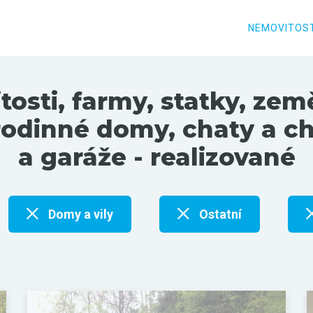
NEMOVITOST
sti, farmy, statky, zem
 rodinné domy, chaty a c
a garáže - realizované
Domy a vily
Ostatní