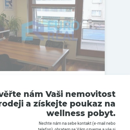
Pronájem komerčního prostoru,
Kanceláře, 100 m²
Na Pankráci, Praha 4, Hlavní město Praha
věřte nám Vaši nemovitost
PRONAJATO
rodeji a získejte poukaz na
wellness pobyt.
Nechte nám na sebe kontakt (e-mail nebo
telefon), obratem se Vám ozveme a vše si