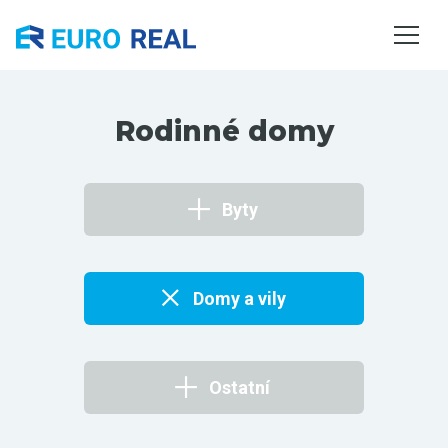
NEMOVITOSTI
SLUŽBY
O NÁS
Rodinné domy
KONTAKTY
Byty
Domy a vily
Ostatní