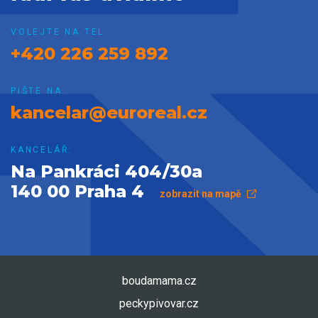
VOLEJTE NA TEL.:
+420 226 259 892
PIŠTE NA:
kancelar@euroreal.cz
KANCELÁŘ:
Na Pankráci 404/30a
140 00 Praha 4
zobrazit na mapě
boudamama.cz
peckypivovar.cz