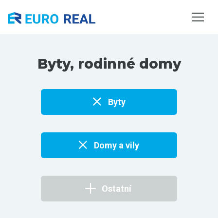
NEMOVITOSTI
SLUŽBY
O NÁS
Byty, rodinné domy
KONTAKTY
Byty
Domy a vily
Ostatní